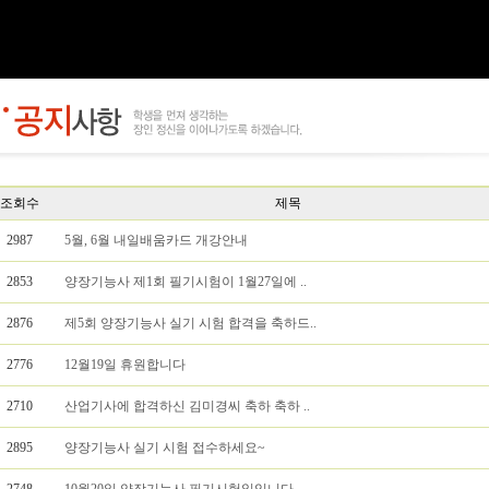
조회수
제목
2987
5월, 6월 내일배움카드 개강안내
2853
양장기능사 제1회 필기시험이 1월27일에 ..
2876
제5회 양장기능사 실기 시험 합격을 축하드..
2776
12월19일 휴원합니다
2710
산업기사에 합격하신 김미경씨 축하 축하 ..
2895
양장기능사 실기 시험 접수하세요~