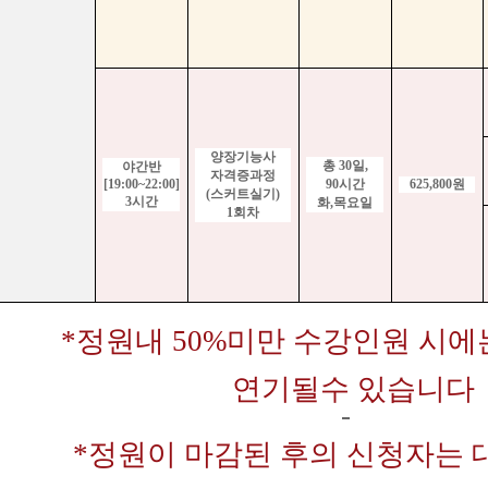
양장기능사
총
30
일
,
야간반
자격증과정
[19:00~22:00]
90
시간
625,800
원
(
스커트실기
)
3
시간
화
,
목요일
1
회차
*정원내 50%미만 수강인원 시
연기될수 있습니다
*정원이 마감된 후의 신청자는