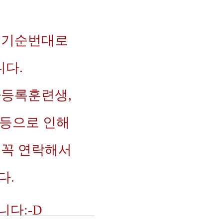
대기순번대로
다.
 가등록훈련생,
등으로 인해
 꼭 연락해서
다.
다:-D