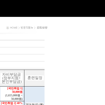
자비부담금
훈련일정
(
정부지원
+
본인부담금
)
[
국민취업
1]
50,000
원
(1,655,000
원
+
50,000
원
)
[
국민취업
2] 40%
2024.06.03.(
월
)