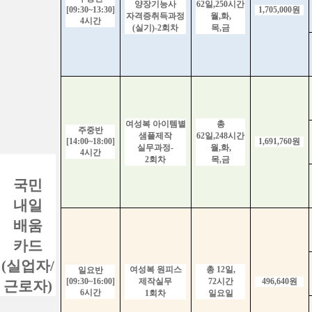
양장기능사
62
일
,250
시간
[09:30~13:30]
1,705,000
원
자격증취득과정
월
,
화
,
4
시간
(
실기
)-2
회차
목
,
금
여성복 아이템별
총
주중반
샘플제작
62
일
,248
시간
[14:00~18:00]
1,691,760
원
실무과정
-
월
,
화
,
4
시간
2
회차
목
,
금
국민
내일
배움
카드
(
실업자
/
여성복 원피스
총
12
일
,
일요반
[09:30~16:00]
제작실무
72
시간
496,640
원
근로자
)
6
시간
1
회차
일요일