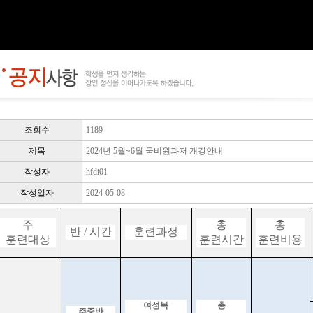
조회수
1189
제목
2024년 5월~6월 국비원과저 개강안내
작성자
hfdi01
작성일자
2024-05-08
주
총
총
반
/
시간
훈련과정
훈련대상
훈련시간
훈련비용
여성복
총
주중반