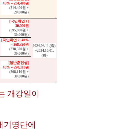
45%
= 234
,490
원
(214,490
원
+
20,000
원
)
[
국민취업
1]
30,000
원
(595,800
원
+
30,000
원
)
[
국민취업
2] 40%
= 268,320
원
2024.06.11.(
화
)
(238,320
원
+
~2024.10.01.
30,000
원
)
(
화
)
[
일반훈련생
]
45%
= 298
,110
원
(268,110
원
+
30,000
원
)
에는 개강일이
 대기명단에