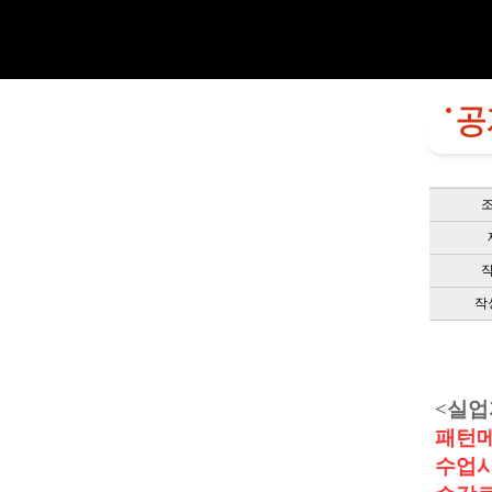
작
<
실업
패턴
수업