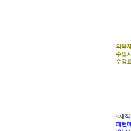
의복
수업
수강
<
재직
패턴