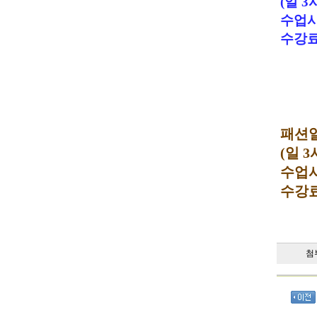
(
일
3
수업
수강
패션
(
일
3
수업
수강
첨