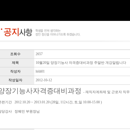
조회수
2657
제목
10월20일 양장기능사 자격증대비과정 주말반 개강알립니다
작성자
hfdi01
작성일자
2012-10-12
양장기능사자격증대비과정
- 재직자계좌제 및 근로자 
련기간 2012.10.20 ~ 2013.01.20 (28일, 112시간, 토,일 10.00-15.00 )
담당강사 정혜민 부원장님