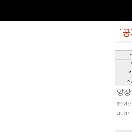
작
양장
훈련기간 201
담당강사