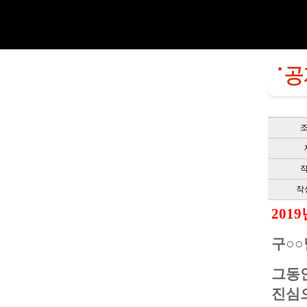
작
201
구○○
그동
진심