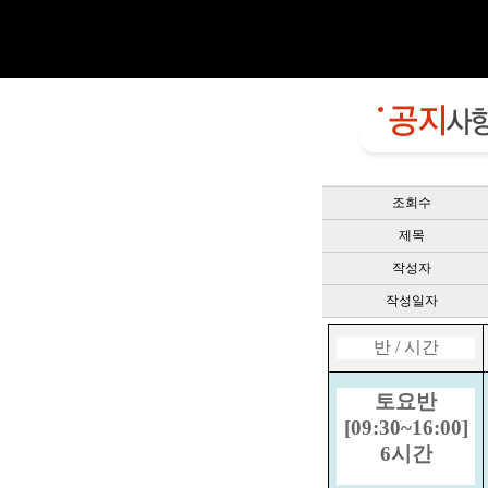
조회수
제목
작성자
작성일자
반
/
시간
토요
반
[09
:3
0~16
:00]
6시간