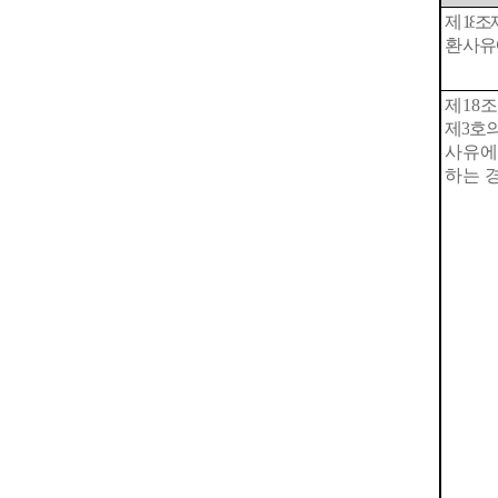
제
18
조
환사유
제
18
제
3
호의
사유에
하는 