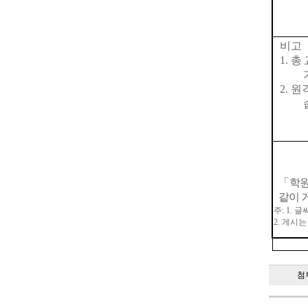
비고
1.
총
2.
원
「
학원
같이 
주
: 1.
글
2.
게시는
첨