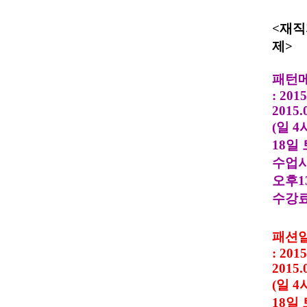
<
재직
제
>
패턴
: 2015
2015.
(
일
4
18
일 
수업
오후
1
수강
패션
: 2015
2015.
(
일
4
18
일 