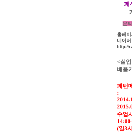
패
문의 T
홈페
네이버
http://
<
실업
배움
패턴
:
2014.
2015.
수업
14:00
(
일
3
시