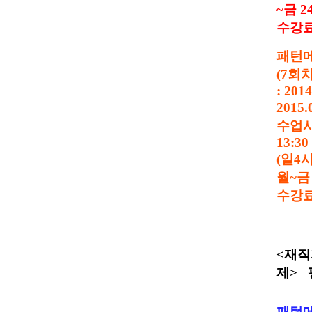
~
금
2
수강
패턴
(7
회
: 201
2015.
수업
13:30
(
일
4
월
~
수강
<
재직
제
>
패턴